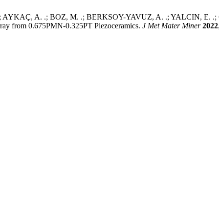
.; AYKAÇ, A. .; BOZ, M. .; BERKSOY-YAVUZ, A. .; YALCIN, E. .;
 Array from 0.675PMN-0.325PT Piezoceramics.
J Met Mater Miner
2022