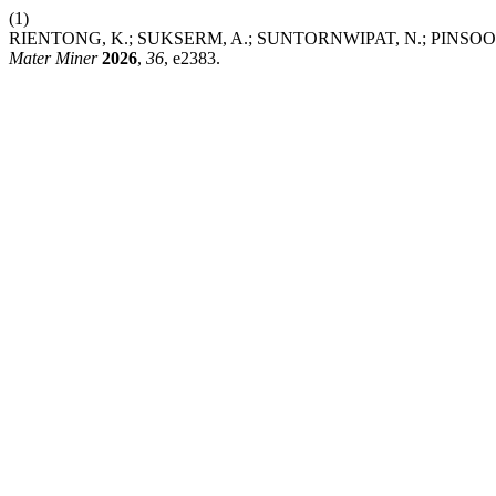
(1)
RIENTONG, K.; SUKSERM, A.; SUNTORNWIPAT, N.; PINSOOK, U. C
Mater Miner
2026
,
36
, e2383.