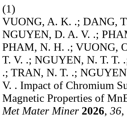
(1)
VUONG, A. K. .; DANG, T.
NGUYEN, D. A. V. .; PHAM
PHAM, N. H. .; VUONG, O. K
T. V. .; NGUYEN, N. T. T. 
.; TRAN, N. T. .; NGUYEN,
V. . Impact of Chromium Sub
Magnetic Properties of Mn
Met Mater Miner
2026
,
36
,