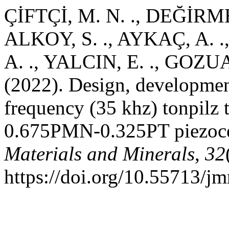
ÇİFTÇİ, M. N. ., DEĞİRME
ALKOY, S. ., AYKAÇ, A. 
A. ., YALCIN, E. ., GOZU
(2022). Design, development
frequency (35 khz) tonpilz 
0.675PMN-0.325PT piezoc
Materials and Minerals
,
32
https://doi.org/10.55713/