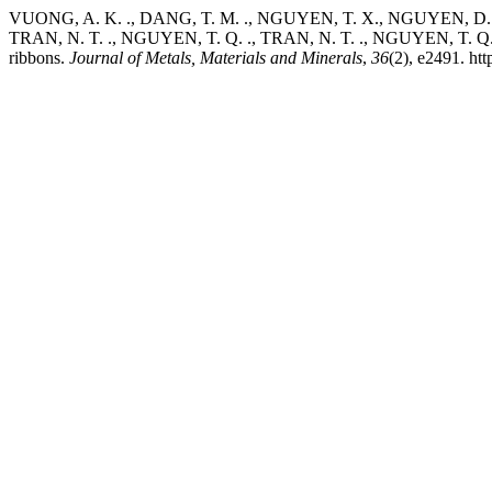
VUONG, A. K. ., DANG, T. M. ., NGUYEN, T. X., NGUYEN, D. A. V
TRAN, N. T. ., NGUYEN, T. Q. ., TRAN, N. T. ., NGUYEN, T. Q. ., 
ribbons.
Journal of Metals, Materials and Minerals
,
36
(2), e2491. ht