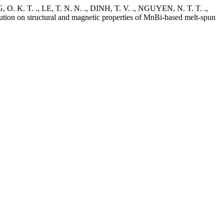
K. T. ., LE, T. N. N. ., DINH, T. V. ., NGUYEN, N. T. T. .,
on on structural and magnetic properties of MnBi-based melt-spun