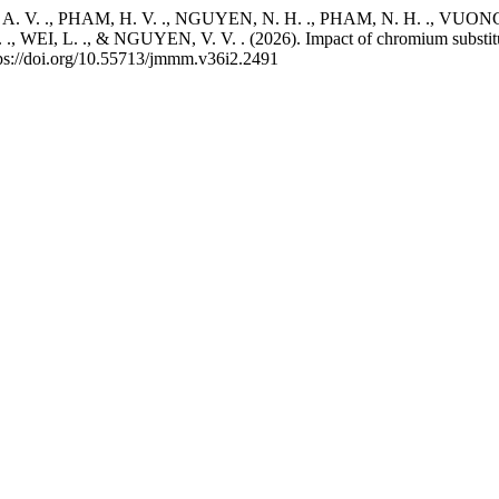
. ., PHAM, H. V. ., NGUYEN, N. H. ., PHAM, N. H. ., VUONG, O. 
WEI, L. ., & NGUYEN, V. V. . (2026). Impact of chromium substituti
tps://doi.org/10.55713/jmmm.v36i2.2491