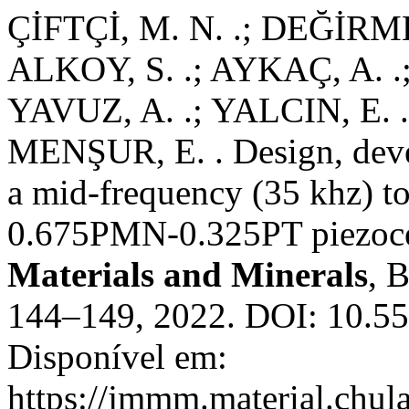
ÇİFTÇİ, M. N. .; DEĞİRME
ALKOY, S. .; AYKAÇ, A. 
YAVUZ, A. .; YALCIN, E. 
MENŞUR, E. . Design, deve
a mid-frequency (35 khz) to
0.675PMN-0.325PT piezoc
Materials and Minerals
, 
144–149, 2022. DOI: 10.5
Disponível em:
https://jmmm.material.chul