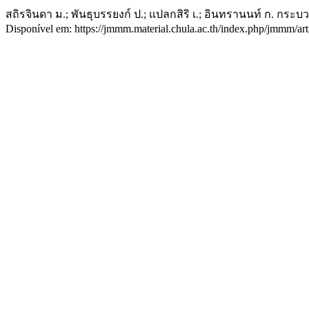
สถิรจินดา ม.; พันธุบรรยงก์ ป.; แปลกสิริ เ.; อินทรานนท์ ก. กระ
Disponível em: https://jmmm.material.chula.ac.th/index.php/jmmm/art