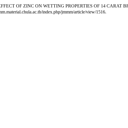
อกสิทธิ์. “EFFECT OF ZINC ON WETTING PROPERTIES OF 14 CARA
mm.material.chula.ac.th/index.php/jmmm/article/view/1516.