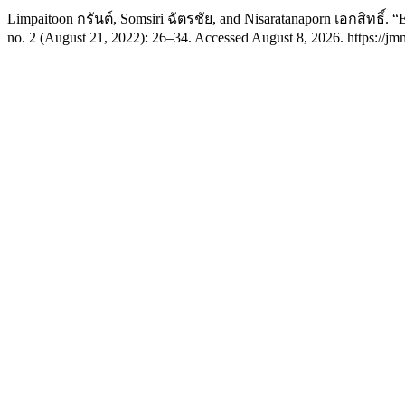
Limpaitoon กรันต์, Somsiri ฉัตรชัย, and Nisaratanaporn เ
no. 2 (August 21, 2022): 26–34. Accessed August 8, 2026. https://jm