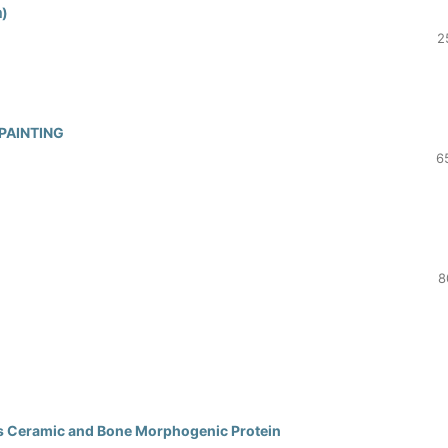
อ)
2
PAINTING
6
8
ss Ceramic and Bone Morphogenic Protein