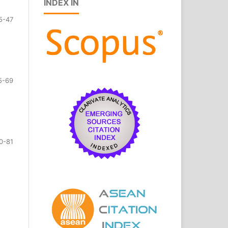
INDEX IN
5-47
5-69
0-81