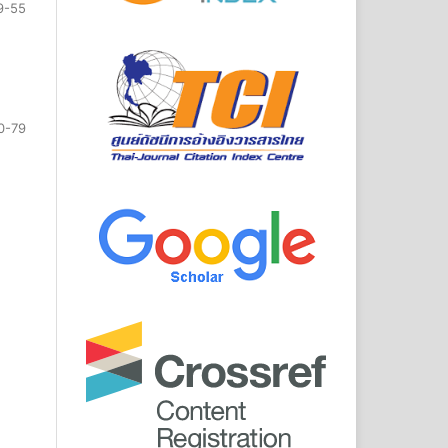
9-55
0-79