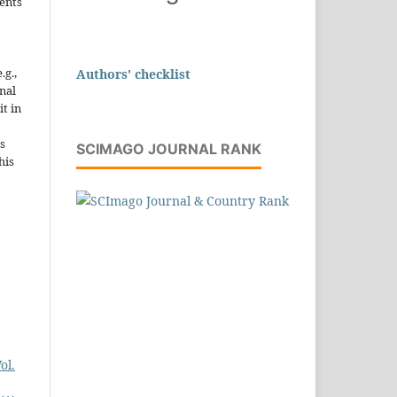
ents
.g.,
Authors' checklist
onal
it in
s
SCIMAGO JOURNAL RANK
his
ol.