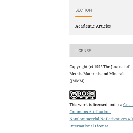
SECTION
Academic Articles
LICENSE
Copyright (c) 1992 The Journal of
Metals, Materials and Minerals
(JMMM)
This work is licensed under a
Creat
Commons Attribution-
NonCommercial-NoDerivatives 4.0
International License
.