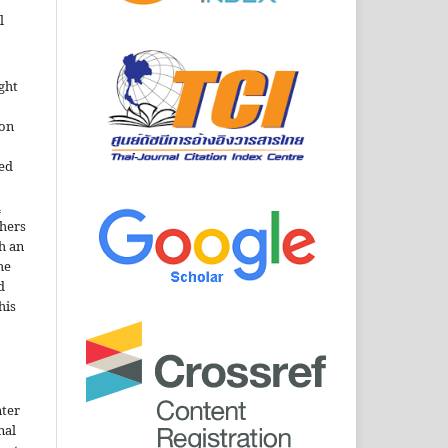
l
ght
ion
sed
n
thers
h an
he
d
his
nter
nal